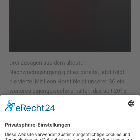
Drei Zusagen aus dem ältesten
Nachwuchsjahrgang gibt es bereits, jetzt folgt
die vierte! Mit Leon Horst bleibt unserer SG ein
weiteres Eigengewächs erhalten, das seit 2015
die gesamte Jugend durchlief.
Dort war er ebenso Teil des Kaders beim Gewinn
der deutschen Futsal-Meisterschaft und hat mit
22 Einsätzen in 25 Spielen maßgeblichen Anteil
am aktuellen Ergebnis in der Rheinlandliga bei