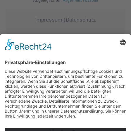
Abgelegt unter:
Allgemein
,
Fussball
Impressum | Datenschutz
© Wiedbachtaler Sportsfreunde Neitersen
2023