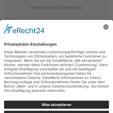
Impressum | Datenschutz
© Wiedbachtaler Sportsfreunde Neitersen
2023