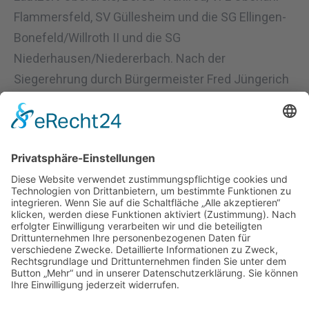
Flammersfeld, SV Güllesheim und die SG Ellingen-
Bonefeld/Willroth II und die SG
Niederhausen/Niedererbach. Nach der
Siegerehrung durch Bürgermeister Fred Jüngerich
und Marco Schütz (Kreisvorsitzender und
Vizepräsident des Fußballverbandes Rheinland)
tauschte man sich noch am „Biertisch“ in geselliger
Runde aus, nicht nur über Fußball, sondern auch
über die „kleine“ und „große“ Politik. Mit von der
Partie waren unter anderem auch Dagmar Hassel
und Sascha Koch. Der „flammneue“ VG-Pott wurde
von den Kickern der erfolgreichen SG natürlich mit
Gerstensaft gefüllt.
Bericht: Rolf Schmidt-Markoski; Bilder Ulf Imhäuser