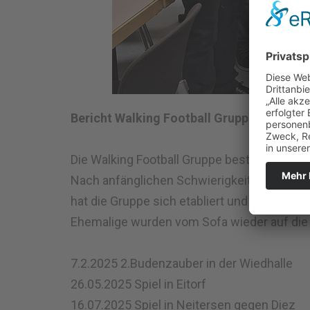
Bericht Walking Football Gruppe
Die Walking Football Gruppe besteht seit dre
Nach anfänglichen Schwierigkeiten bei der
hat die Gruppe sich etabliert und ist feste
Ehemalige wurden vom Sofa wieder auf di
7.2.2025 2.Budenzauber in der Wiedhalle
26.05.2025 Spiel in Eitorf
16.07.2025 Spiel in Neitersen gegen Diez