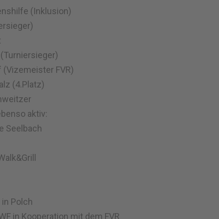
nshilfe (Inklusion)
ersieger)
t
(Turniersieger)
f (Vizemeister FVR)
lz (4.Platz)
hweitzer
ebenso aktiv:
e Seelbach
alk&Grill
 in Polch
 WF in Kooperation mit dem FVR