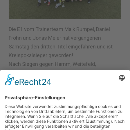
Die E1 vom Trainerteam Maik Rumpel, Daniel
Frohn und Jonas Meier hat vergangenen
Samstag den dritten Titel eingefahren und ist
Kreispokalsieger geworden!
Nach Siegen gegen Hamm, Weitefeld,
Oberwesterwald-Höhn und Lautzert-Oberdreis
stand die Mannschaft, wie schon beim finalen
Spiel zur Kreismeisterschaft, der E1 der JSG
Wisserland gegenüber. Vor einer tollen Kulisse
von ca. 130 Zuschauern siegte unsere E-Jugend
erneut mit 3:1 und sicherte sich damit den Pokal!
Die Tore zum Sieg schossen Noel Levi Wagner