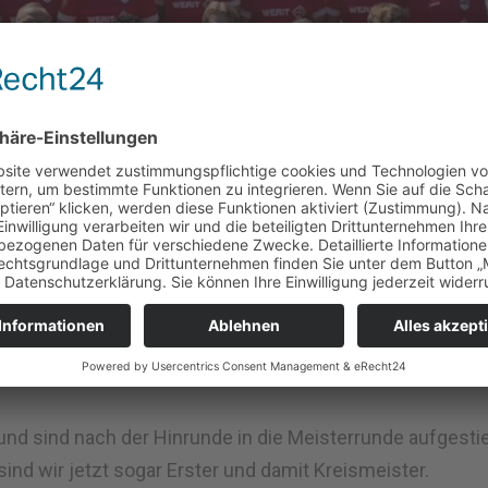
nd sind nach der Hinrunde in die Meisterrunde aufgesti
nd wir jetzt sogar Erster und damit Kreismeister.