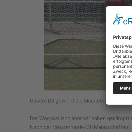
Unsere D2 gewinnt die Meisterschaft!
Der Weg war lang aber wir haben gekämpft u
Nach der Meisterrunde (30 Mannschaften) si