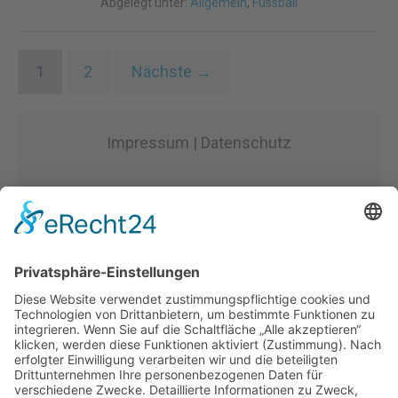
Abgelegt unter:
Allgemein
,
Fussball
1
2
Nächste →
Impressum | Datenschutz